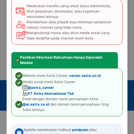
Melakukan transfer uang untuk biaya administrasi,
Silakan kembali ke Beranda.
tiket perjalanan, akomodasi, atau keperluan
rekrutment lainnya.
Memberikan data pribadi atau informasi perbankan
Ke Beranda
melalui channel yang tidak resmi.
Menghubungi nomor atau akun media sosial yang
tidak terdaftar pada channel resmi Astra.
Pastikan Informasi Rekrutmen Hanya Diperoleh
Melalui:
Website resmi Astra Career:
career.astra.co.id
Media sosial resmi Astra Career:
@astra_career
Temukan kami di:
PT Astra International Tbk
Kembali ke
Email dengan domain resmi perusahaan Astra
atas
@ai.astra.co.id
dan domain resmi perusahaan Grup
Astra lainnya.
Syarat dan Ketentuan
Kebijakan Privasi
2026
-
PT ASTRA INTERNATIONAL TBK.
Apabila menemukan indikasi
penipuan
atau