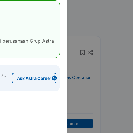
 perusahaan Grup Astra
MT Kepala Regu - DSO
ut,
Astra International - Daihatsu Sales Operation
Ask Astra Career
Development Program
Lulusan Baru/Mahasiswa
Batas Lamar
:
30 Januari 2027
Lihat Detail
Lamar