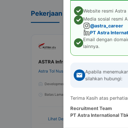
Website resmi Astra 
Pekerjaan terkait
Media sosial resmi A
@astra_career
PT Astra Interna
Email dengan domain
lainnya.
ASTRA Infra Group Talent Pool
Astra Tol Nusantara
Apabila menemukan
silahkan hubungi:
Development Program
Semua
Batas Lamar
:
30 Januari 2027
Terima Kasih atas perhat
Recruitment Team
PT Astra International Tb
Lihat Detail
Lamar