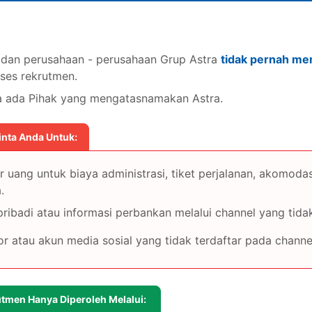
 dan rencana bisnis untuk cabang-cabang Astra Daihatsu.
oses administrasi di cabang berjalan lancar sesuai SOP.
k dan perusahaan - perusahaan Grup Astra
tidak pernah me
ses rekrutmen.
anajemen, Keuangan, atau Administrasi.
la ada Pihak yang mengatasnamakan Astra.
aman kerja.
omotif dan berambisi menjadi pemimpin.
adalah KEHARUSAN.
inta Anda Untuk:
asi, dan kepemimpinan yang baik.
arget.
 uang untuk biaya administrasi, tiket perjalanan, akomodas
.
amat Email Rekrutmen Astra Daihatsu
(recruitment.rod@dso.astra.co
ibadi atau informasi perbankan melalui channel yang tidak
atau akun media sosial yang tidak terdaftar pada channel
utmen Hanya Diperoleh Melalui: