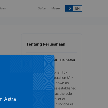
ID
EN
ntuan
Daftar
Masuk
Tentang Perusahaan
Astra International - Daihatsu
Sales Operation
PT Astra International Tbk
Daihatsu Sales Operation (AI-
DSO), commonly known as
Astra Daihatsu, was established
in 1973. It serves as the sole
n Astra
distributor and retailer of
Daihatsu vehicles in Indonesia,