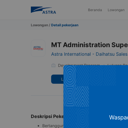
Beranda
Lowongan
Lowongan
/
Detail pekerjaan
MT Administration Supe
Astra International - Daihatsu Sale
Development Program
Lulusan B
Simpan
Lamar
Deskripsi Pekerjaan
Waspad
Bertanggung jawab atas pencatatan akuntans