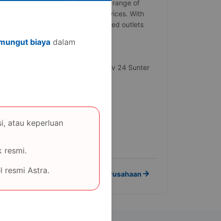
offering a diverse range of
products and services. With
over 125 authorized outlets
nationwide, ...
mungut biaya
dalam
Alamat Kantor
Jl Yos Sudarso Kav 24 Sunter
Jakarta
Industri
Otomotif
i, atau keperluan
Website
-
.id).
 resmi.
 resmi Astra.
Lihat Detail Perusahaan