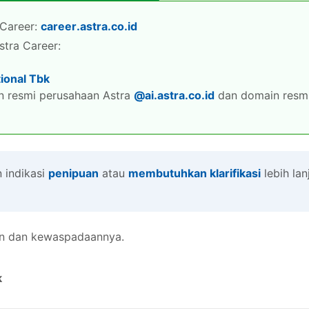
Career:
career.astra.co.id
stra Career:
tional Tbk
 resmi perusahaan Astra
@ai.astra.co.id
dan domain resmi
MT Part Supervisor - DSO
 indikasi
penipuan
atau
membutuhkan klarifikasi
lebih lanj
Astra International - Daihatsu Sales Operation
Development Program
Lulusan Baru/Mahasiswa
ian dan kewaspadaannya.
Batas Lamar
:
30 Januari 2027
k
Lihat Detail
Lamar