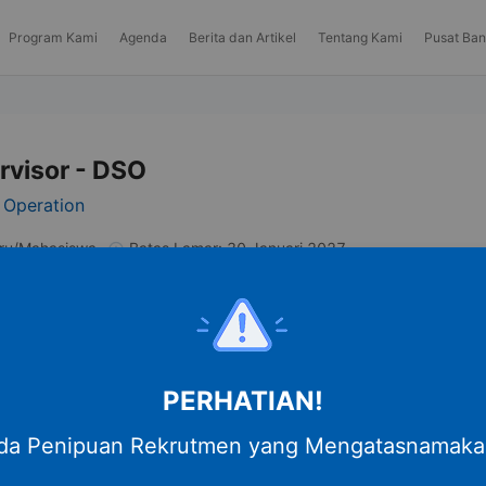
Program Kami
Agenda
Berita dan Artikel
Tentang Kami
Pusat Ba
rvisor - DSO
s Operation
aru/Mahasiswa
Batas Lamar
:
30 Januari 2027
Bagikan
PERHATIAN!
a Penipuan Rekrutmen yang Mengatasnamaka
i di cabang-cabang Astra Daihatsu.