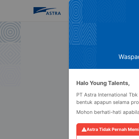
Beranda
Lowongan
Waspad
Halo Young Talents
,
PT Astra International Tb
bentuk apapun selama pro
Mohon berhati-hati apabi
Astra Tidak Pernah Mem