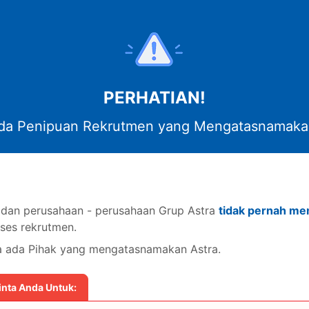
Program Kami
Agenda
Berita dan Artikel
Tentang Kami
Pusat Ba
PERHATIAN!
a Penipuan Rekrutmen yang Mengatasnamaka
k dan perusahaan - perusahaan Grup Astra
tidak pernah me
ses rekrutmen.
Mohon maaf, Lowongan pekerjaan sudah ditutu
la ada Pihak yang mengatasnamakan Astra.
Untuk mendapatkan informasi lain terkait lowongan pekerjaan di Astr
Career.
inta Anda Untuk:
Silakan kunjungi halaman “Lowongan” atau hubungi kami melalui
contact center dan media sosial Astra Career.