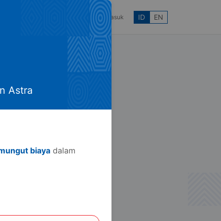
ID
EN
ntuan
Daftar
Masuk
n Astra
mungut biaya
dalam
p
a