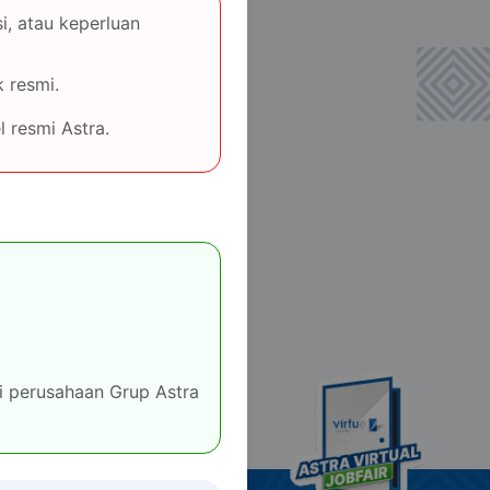
i, atau keperluan
 resmi.
 resmi Astra.
 perusahaan Grup Astra